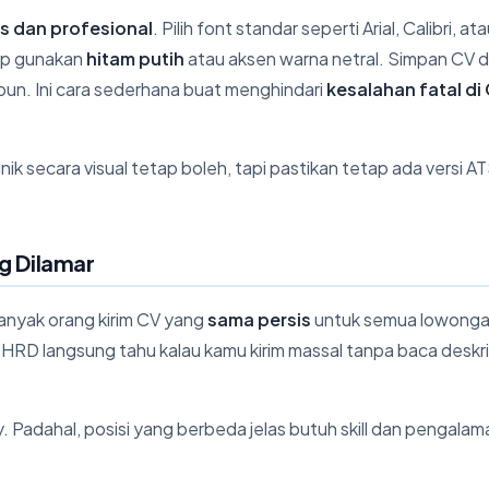
is dan profesional
. Pilih font standar seperti Arial, Calibri, a
up gunakan
hitam putih
atau aksen warna netral. Simpan CV 
pun. Ini cara sederhana buat menghindari
kesalahan fatal di
nik secara visual tetap boleh, tapi pastikan tetap ada versi A
g Dilamar
anyak orang kirim CV yang
sama persis
untuk semua lowong
ja. HRD langsung tahu kalau kamu kirim massal tanpa baca deskri
. Padahal, posisi yang berbeda jelas butuh skill dan pengala