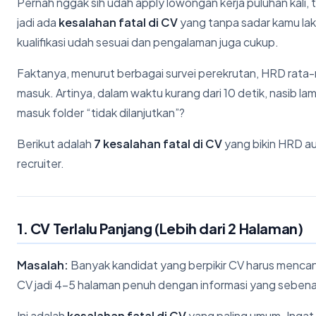
Pernah nggak sih udah apply lowongan kerja puluhan kali, t
jadi ada
kesalahan fatal di CV
yang tanpa sadar kamu lak
kualifikasi udah sesuai dan pengalaman juga cukup.
Faktanya, menurut berbagai survei perekrutan, HRD rat
masuk. Artinya, dalam waktu kurang dari 10 detik, nasib l
masuk folder “tidak dilanjutkan”?
Berikut adalah
7 kesalahan fatal di CV
yang bikin HRD aut
recruiter.
1. CV Terlalu Panjang (Lebih dari 2 Halaman)
Masalah:
Banyak kandidat yang berpikir CV harus mencan
CV jadi 4-5 halaman penuh dengan informasi yang sebenar
Ini adalah
kesalahan fatal di CV
yang paling umum. Inga