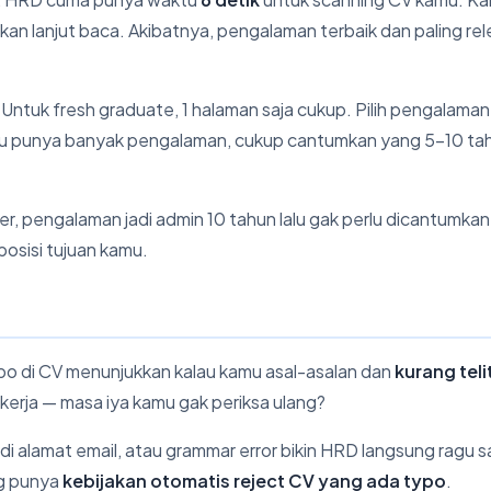
an lanjut baca. Akibatnya, pengalaman terbaik dan paling re
. Untuk fresh graduate, 1 halaman saja cukup. Pilih pengalaman
kamu punya banyak pengalaman, cukup cantumkan yang 5-10 ta
r, pengalaman jadi admin 10 tahun lalu gak perlu dicantumka
osisi tujuan kamu.
 Typo di CV menunjukkan kalau kamu asal-asalan dan
kurang telit
kerja — masa iya kamu gak periksa ulang?
 di alamat email, atau grammar error bikin HRD langsung ragu 
ng punya
kebijakan otomatis reject CV yang ada typo
.