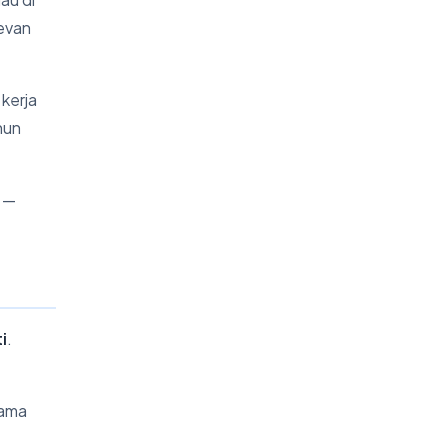
levan
 kerja
hun
n —
i
.
sama