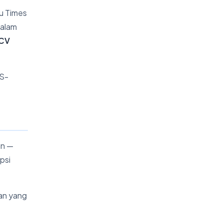
tau Times
dalam
 CV
TS-
an —
psi
man yang