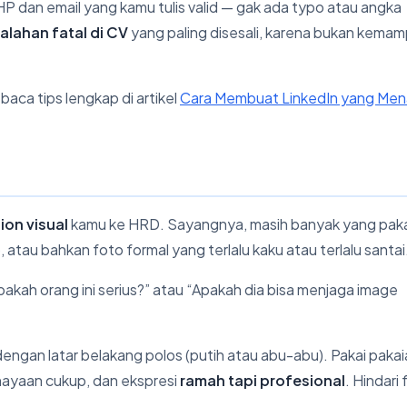
HP dan email yang kamu tulis valid — gak ada typo atau angka
alahan fatal di CV
yang paling disesali, karena bukan kema
baca tips lengkap di artikel
Cara Membuat LinkedIn yang Mena
sion visual
kamu ke HRD. Sayangnya, masih banyak yang paka
), atau bahkan foto formal yang terlalu kaku atau terlalu santai
akah orang ini serius?” atau “Apakah dia bisa menjaga image
engan latar belakang polos (putih atau abu-abu). Pakai pakai
ahayaan cukup, dan ekspresi
ramah tapi profesional
. Hindari