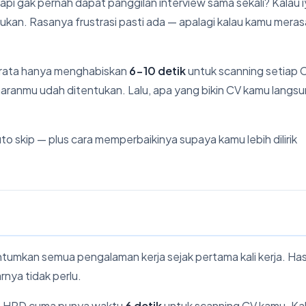
api gak pernah dapat panggilan interview sama sekali? Kalau i
ukan. Rasanya frustrasi pasti ada — apalagi kalau kamu meras
a-rata hanya menghabiskan
6-10 detik
untuk scanning setiap 
amaranmu udah ditentukan. Lalu, apa yang bikin CV kamu langs
o skip — plus cara memperbaikinya supaya kamu lebih dilirik
tumkan semua pengalaman kerja sejak pertama kali kerja. Has
nya tidak perlu.
t, HRD cuma punya waktu
6 detik
untuk scanning CV kamu. Kal