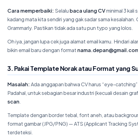
Cara memperbaiki:
Selalu
baca ulang CV
minimal 3 kali
kadang mata kita sendiri yang gak sadar sama kesalahan. 
Grammarly. Pastikan tidak ada satu pun typo yang lolos.
Oh iya, jangan lupa cek juga alamat email kamu. Hindari a
bikin email baru dengan format
nama.depan@gmail.co
3. Pakai Template Norak atau Format yang Su
Masalah:
Ada anggapan bahwa CV harus “eye-catching” d
Padahal, untuk sebagian besar industri (kecuali desain gra
scan
.
Template dengan border tebal, font aneh, atau background 
format gambar (JPG/PNG) — ATS (Applicant Tracking Syst
terdeteksi.