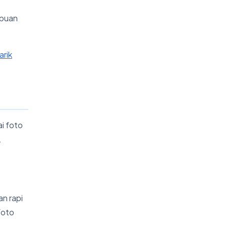
mpuan
rik
i foto
.
an rapi
 foto