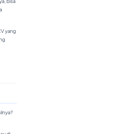
ya, bisa
a
CV yang
ung
ilnya?
au di