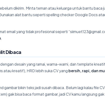
 sebelum dikirim. Minta teman atau keluarga untuk bantu baca 
Gunakan alat bantu seperti spelling checker Google Docs ata
lamat email yang tidak profesional seperti “siimuet123@gmail.
m
.
lit Dibaca
engan desain yang ramai, warna-warni, dan template kreatif
fis atau kreatif), HRD lebih suka CV yang
bersih, rapi, dan m
gambar bikin teks jadi susah dibaca. Belum lagi kalau file C
em) gak bisa baca format gambar, jadi CV kamu langsung gak