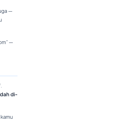
juga —
u
com” —
.
udah di-
V kamu