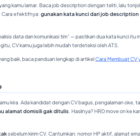
ang kamu lamar. Baca job description dengan teliti, lalu tonjo
. Cara efektifnya:
gunakan kata kunci dari job description
isis data dan komunikasi tim” — pastikan dua kata kunci itu 
egitu, CV kamu juga lebih mudah terdeteksi oleh ATS.
g baik, baca panduan lengkap di artikel
Cara Membuat CV 
p
g kamu kira. Ada kandidat dengan CV bagus, pengalaman oke, t
u alamat domisili gak ditulis
. Hasilnya? HRD move on ke ka
tak
sebelum kirim CV. Cantumkan: nomor HP aktif, alamat ema