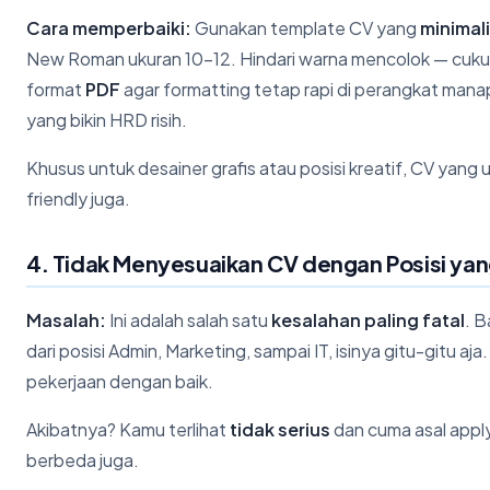
Cara memperbaiki:
Gunakan template CV yang
minimal
New Roman ukuran 10-12. Hindari warna mencolok — cuk
format
PDF
agar formatting tetap rapi di perangkat mana
yang bikin HRD risih.
Khusus untuk desainer grafis atau posisi kreatif, CV yang u
friendly juga.
4. Tidak Menyesuaikan CV dengan Posisi yan
Masalah:
Ini adalah salah satu
kesalahan paling fatal
. B
dari posisi Admin, Marketing, sampai IT, isinya gitu-gitu a
pekerjaan dengan baik.
Akibatnya? Kamu terlihat
tidak serius
dan cuma asal apply
berbeda juga.