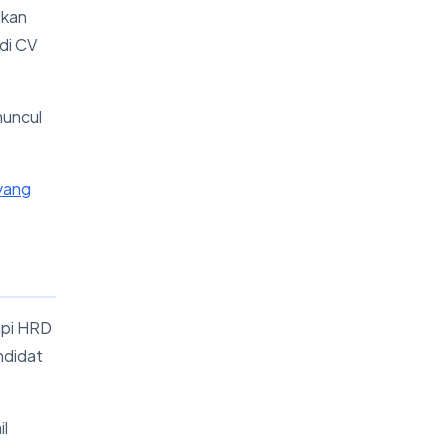
lkan
di CV
muncul
yang
api HRD
ndidat
il