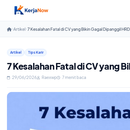
Skip
to
content
Artikel
7 Kesalahan Fatal di CV yang Bikin Gagal Dipanggil HRD
Artikel
Tips Karir
7 Kesalahan Fatal di CV yang B
29/06/2026
Raexwp
7 menit baca