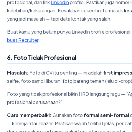
profesional, dan link
LinkedIn
profile. Pastikan juga nomor 
kelebihan/kekurangan. Kesalahan sekecil ini termasuk
kes
yang jadi masalah — tapi data kontak yang salah.
Buat kamu yang belum punya LinkedIn profile profesional, 
buat Recruiter
.
6. Foto Tidak Profesional
Masalah:
Foto di CV itu penting — ini adalah
first impres
selfie, foto sambil liburan, foto bareng temen (lalu di-crop
Foto yang tidak profesional bikin HRD langsung ragu — “Ap
profesional perusahaan?”
Cara memperbaiki:
Gunakan foto
formal semi-formal
d
— kemeja atau blazer. Pastikan wajah terlihat jelas, penc
dengan background ramai, pakai topi, atau pose santai.