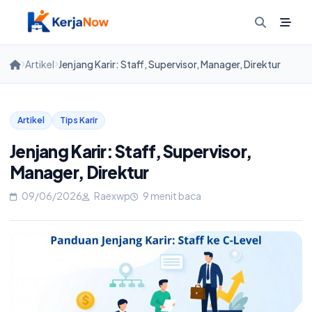
Skip
to
content
Artikel
Jenjang Karir: Staff, Supervisor, Manager, Direktur
Artikel
Tips Karir
Jenjang Karir: Staff, Supervisor,
Manager, Direktur
09/06/2026
Raexwp
9 menit baca