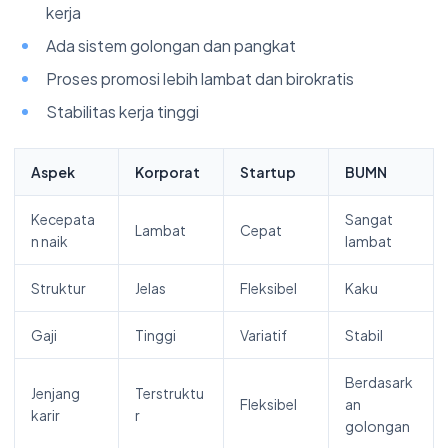
kerja
Ada sistem golongan dan pangkat
Proses promosi lebih lambat dan birokratis
Stabilitas kerja tinggi
Aspek
Korporat
Startup
BUMN
Kecepata
Sangat
Lambat
Cepat
n naik
lambat
Struktur
Jelas
Fleksibel
Kaku
Gaji
Tinggi
Variatif
Stabil
Berdasark
Jenjang
Terstruktu
Fleksibel
an
karir
r
golongan