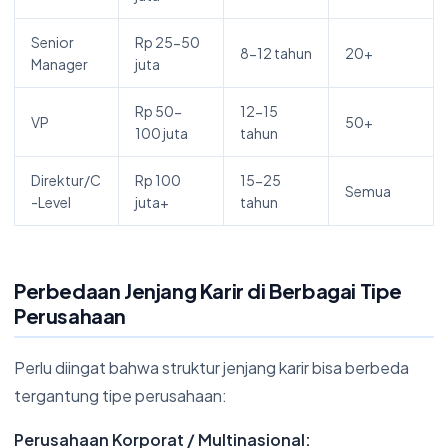
Senior
Rp 25-50
8-12 tahun
20+
Manager
juta
Rp 50-
12-15
VP
50+
100 juta
tahun
Direktur/C
Rp 100
15-25
Semua
-Level
juta+
tahun
Perbedaan Jenjang Karir di Berbagai Tipe
Perusahaan
Perlu diingat bahwa struktur jenjang karir bisa berbeda
tergantung tipe perusahaan:
Perusahaan Korporat / Multinasional: