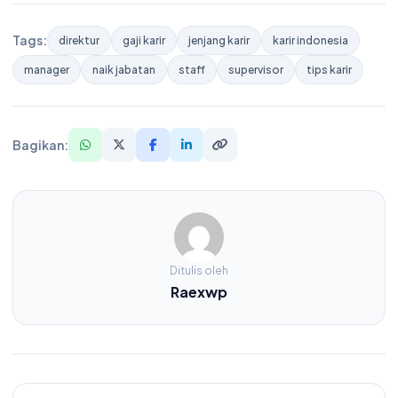
Tags:
direktur
gaji karir
jenjang karir
karir indonesia
manager
naik jabatan
staff
supervisor
tips karir
Bagikan:
Ditulis oleh
Raexwp