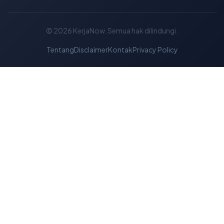
© 2026
KerjaNow
. Semua hak dilindungi.
Tentang
Disclaimer
Kontak
Privacy Policy