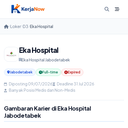
Skip
to
content
Loker
D3
Eka Hospital
Eka Hospital
Eka Hospital Jabodetabek
Jabodetabek
Full-time
Expired
Diposting 09/07/2026
Deadline 31 Jul 2026
Banyak Posisi Medis dan Non-Medis
Gambaran Karier di Eka Hospital
Jabodetabek