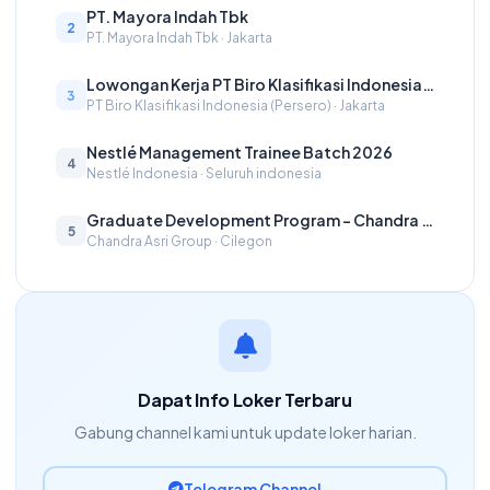
PT. Mayora Indah Tbk
2
PT. Mayora Indah Tbk · Jakarta
Lowongan Kerja PT Biro Klasifikasi Indonesia (Persero) – Engineer Kapal & Bangunan Apung
3
PT Biro Klasifikasi Indonesia (Persero) · Jakarta
Nestlé Management Trainee Batch 2026
4
Nestlé Indonesia · Seluruh indonesia
Graduate Development Program – Chandra Asri Group
5
Chandra Asri Group · Cilegon
Dapat Info Loker Terbaru
Gabung channel kami untuk update loker harian.
Telegram Channel