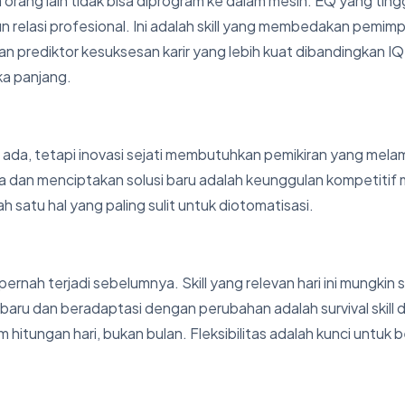
ang lain tidak bisa diprogram ke dalam mesin. EQ yang ting
elasi profesional. Ini adalah skill yang membedakan pemimp
an prediktor kesuksesan karir yang lebih kuat dibandingkan I
ka panjang.
 ada, tetapi inovasi sejati membutuhkan pemikiran yang mela
a dan menciptakan solusi baru adalah keunggulan kompetitif 
ah satu hal yang paling sulit untuk diotomatisasi.
rnah terjadi sebelumnya. Skill yang relevan hari ini mungkin 
aru dan beradaptasi dengan perubahan adalah survival skill d
hitungan hari, bukan bulan. Fleksibilitas adalah kunci untuk 