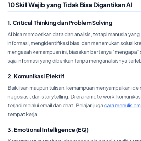
10 Skill Wajib yang Tidak Bisa Digantikan AI
1. Critical Thinking dan Problem Solving
AI bisa memberikan data dan analisis, tetapi manusia ya
informasi, mengidentifikasi bias, dan menemukan solusi krea
mengasah kemampuan ini, biasakan bertanya “mengapa” dan
saja informasi yang diberikan tanpa menganalisisnya terleb
2. Komunikasi Efektif
Baik lisan maupun tulisan, kemampuan menyampaikan ide d
negosiasi, dan storytelling. Di era remote work, komunikas
terjadi melalui email dan chat. Pelajari juga
cara menulis ema
tempat kerja.
3. Emotional Intelligence (EQ)