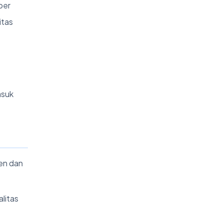
ber
itas
asuk
en dan
alitas