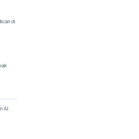
cari di
pak
n AI: