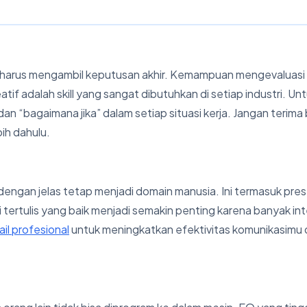
ng harus mengambil keputusan akhir. Kemampuan mengevaluasi
tif adalah skill yang sangat dibutuhkan di setiap industri. Un
 “bagaimana jika” dalam setiap situasi kerja. Jangan terima
ih dahulu.
engan jelas tetap menjadi domain manusia. Ini termasuk pres
i tertulis yang baik menjadi semakin penting karena banyak int
il profesional
untuk meningkatkan efektivitas komunikasimu 