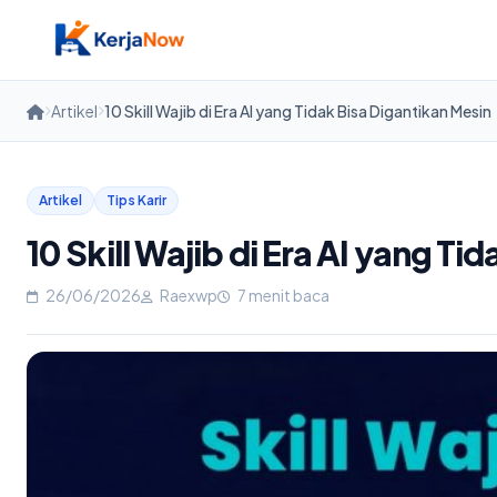
Skip
to
content
Artikel
10 Skill Wajib di Era AI yang Tidak Bisa Digantikan Mesin
Artikel
Tips Karir
10 Skill Wajib di Era AI yang Ti
26/06/2026
Raexwp
7 menit baca