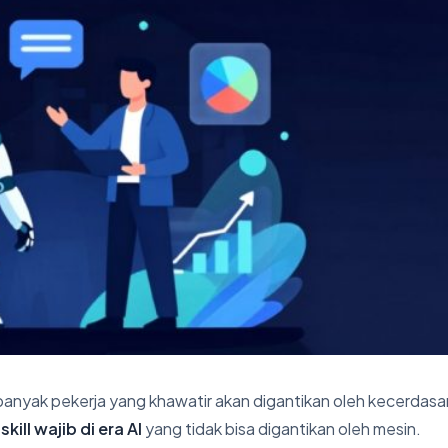
anyak pekerja yang khawatir akan digantikan oleh kecerdasa
a
skill wajib di era AI
yang tidak bisa digantikan oleh mesin.