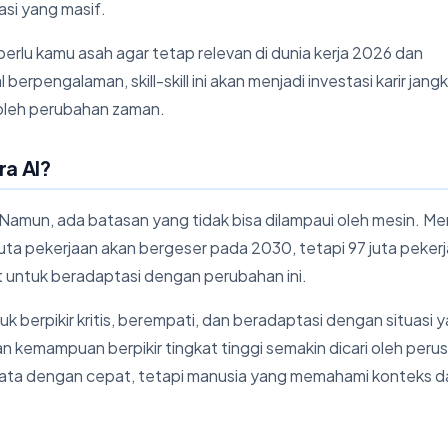
asi yang masif.
lu kamu asah agar tetap relevan di dunia kerja 2026 dan
rpengalaman, skill-skill ini akan menjadi investasi karir jang
 oleh perubahan zaman.
ra AI?
Namun, ada batasan yang tidak bisa dilampaui oleh mesin. Me
 juta pekerjaan akan bergeser pada 2030, tetapi 97 juta peker
at untuk beradaptasi dengan perubahan ini.
berpikir kritis, berempati, dan beradaptasi dengan situasi 
an kemampuan berpikir tingkat tinggi semakin dicari oleh per
data dengan cepat, tetapi manusia yang memahami konteks d