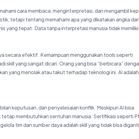
emahami cara membaca, menginterpretasi, dan mengambil ke
atistik, tetapi tentang memahami apa yang dikatakan angka da
 yang tepat. Data tanpa interpretasi manusia tidak memiliki
nya secara efektif. Kemampuan menggunakan tools seperti
i skill yang sangat dicari. Orang yang bisa “berbicara” denga
an yang menolak atau takut terhadap teknologi ini. AI adalah 
ilan keputusan, dan penyelesaian konflik. Meskipun AI bisa
 tetap membutuhkan sentuhan manusia. Sertifikasi seperti 
elola tim dan sumber daya adalah skill yang tidak bisa digant