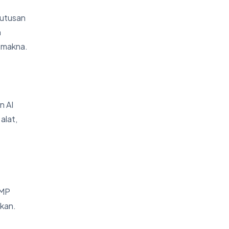
putusan
n
 makna.
n AI
alat,
PMP
ikan.