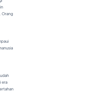
gi
in
Q. Orang
mpaui
manusia
sudah
i era
bertahan