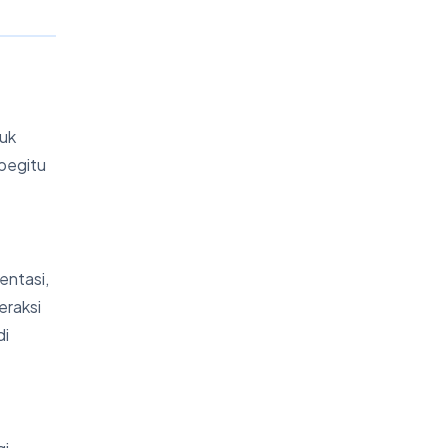
tuk
 begitu
entasi,
eraksi
di