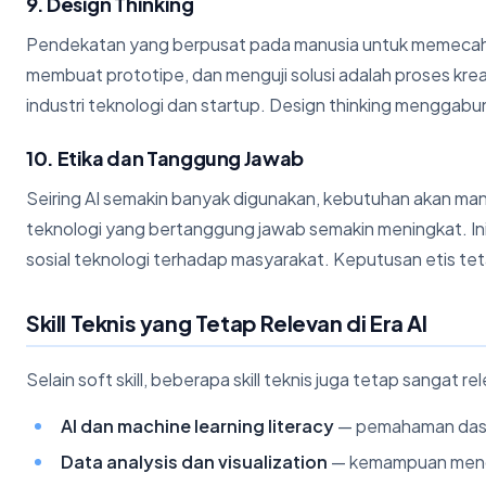
9. Design Thinking
Pendekatan yang berpusat pada manusia untuk memec
membuat prototipe, dan menguji solusi adalah proses kreati
industri teknologi dan startup. Design thinking menggabun
10. Etika dan Tanggung Jawab
Seiring AI semakin banyak digunakan, kebutuhan akan m
teknologi yang bertanggung jawab semakin meningkat. Ini
sosial teknologi terhadap masyarakat. Keputusan etis 
Skill Teknis yang Tetap Relevan di Era AI
Selain soft skill, beberapa skill teknis juga tetap sanga
AI dan machine learning literacy
— pemahaman dasar
Data analysis dan visualization
— kemampuan mengol