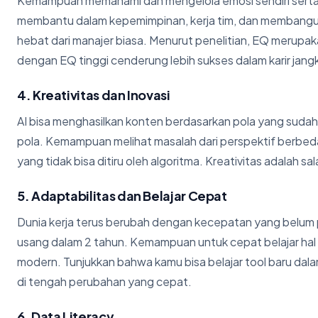
Kemampuan memahami dan mengelola emosi sendiri serta or
membantu dalam kepemimpinan, kerja tim, dan membangun r
hebat dari manajer biasa. Menurut penelitian, EQ merupak
dengan EQ tinggi cenderung lebih sukses dalam karir jang
4. Kreativitas dan Inovasi
AI bisa menghasilkan konten berdasarkan pola yang sudah
pola. Kemampuan melihat masalah dari perspektif berbed
yang tidak bisa ditiru oleh algoritma. Kreativitas adalah sal
5. Adaptabilitas dan Belajar Cepat
Dunia kerja terus berubah dengan kecepatan yang belum pe
usang dalam 2 tahun. Kemampuan untuk cepat belajar hal b
modern. Tunjukkan bahwa kamu bisa belajar tool baru dalam 
di tengah perubahan yang cepat.
6. Data Literacy