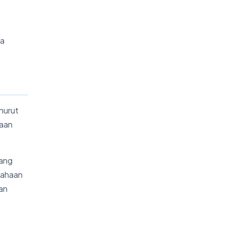
ka
nurut
jaan
yang
usahaan
an