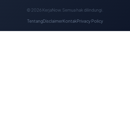
© 2026
KerjaNow
. Semua hak dilindungi.
Tentang
Disclaimer
Kontak
Privacy Policy