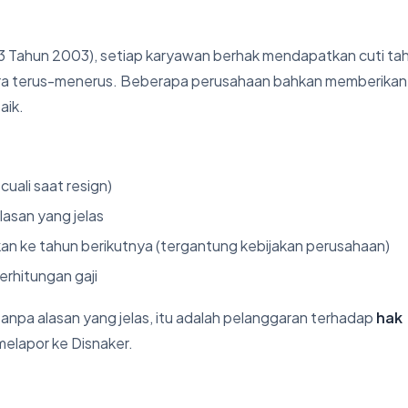
 Tahun 2003), setiap karyawan berhak mendapatkan cuti ta
ara terus-menerus. Beberapa perusahaan bahkan memberikan 
aik.
cuali saat resign)
lasan yang jelas
ikan ke tahun berikutnya (tergantung kebijakan perusahaan)
erhitungan gaji
npa alasan yang jelas, itu adalah pelanggaran terhadap
hak
melapor ke Disnaker.