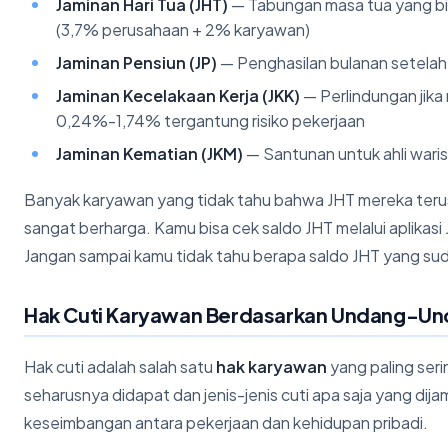
Jaminan Hari Tua (JHT)
— Tabungan masa tua yang bisa
(3,7% perusahaan + 2% karyawan)
Jaminan Pensiun (JP)
— Penghasilan bulanan setelah 
Jaminan Kecelakaan Kerja (JKK)
— Perlindungan jika
0,24%-1,74% tergantung risiko pekerjaan
Jaminan Kematian (JKM)
— Santunan untuk ahli waris
Banyak karyawan yang tidak tahu bahwa JHT mereka terus
sangat berharga. Kamu bisa cek saldo JHT melalui aplikas
Jangan sampai kamu tidak tahu berapa saldo JHT yang su
Hak Cuti Karyawan Berdasarkan Undang-U
Hak cuti adalah salah satu
hak karyawan
yang paling seri
seharusnya didapat dan jenis-jenis cuti apa saja yang di
keseimbangan antara pekerjaan dan kehidupan pribadi.