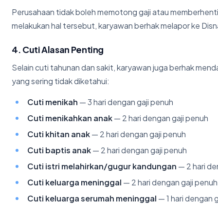
Perusahaan tidak boleh memotong gaji atau memberhentik
melakukan hal tersebut, karyawan berhak melapor ke Dis
4. Cuti Alasan Penting
Selain cuti tahunan dan sakit, karyawan juga berhak menda
yang sering tidak diketahui:
Cuti menikah
— 3 hari dengan gaji penuh
Cuti menikahkan anak
— 2 hari dengan gaji penuh
Cuti khitan anak
— 2 hari dengan gaji penuh
Cuti baptis anak
— 2 hari dengan gaji penuh
Cuti istri melahirkan/gugur kandungan
— 2 hari de
Cuti keluarga meninggal
— 2 hari dengan gaji penuh
Cuti keluarga serumah meninggal
— 1 hari dengan 