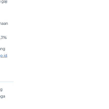
 gaji
ahaan
0,3%
ang
o.id
.
ng
aga