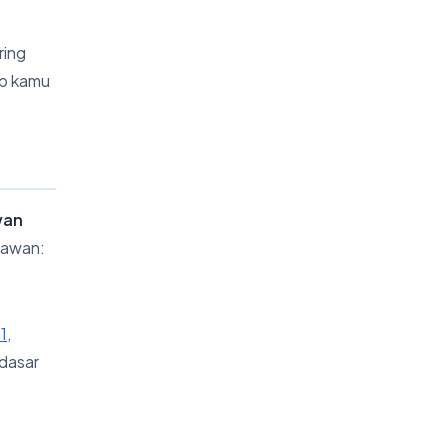
ring
ib kamu
wan
ryawan:
1
,
 dasar