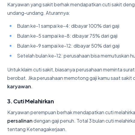
Karyawan yang sakit berhak mendapatkan cuti sakit denga
undang-undang. Aturannya:
Bulan ke-1 sampai ke-4: dibayar 100% dari gaji
Bulan ke-5 sampai ke-8: dibayar 75% dari gaji
Bulan ke-9 sampai ke-12: dibayar 50% dari gaji
Setelah bulan ke-12: perusahaan bisa memutuskan 
Untuk klaim cuti sakit, biasanya perusahaan meminta surat
berobat. Jika perusahaan memotong gaji kamu saat sakit 
karyawan
.
3. Cuti Melahirkan
Karyawan perempuan berhak mendapatkan cuti melahirk
persalinan
dengan gaji penuh. Total 3 bulan cuti melahirka
tentang Ketenagakerjaan.