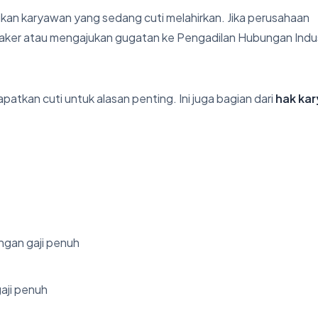
an karyawan yang sedang cuti melahirkan. Jika perusahaan
naker atau mengajukan gugatan ke Pengadilan Hubungan Indus
patkan cuti untuk alasan penting. Ini juga bagian dari
hak ka
ngan gaji penuh
gaji penuh