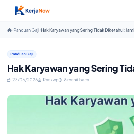
Skip
to
content
Panduan Gaji
Hak Karyawan yang Sering Tidak Diketahui: Jami
Panduan Gaji
Hak Karyawan yang Sering Tida
23/06/2026
Raexwp
8 menit baca