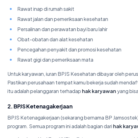
Rawat inap di rumah sakit
Rawat jalan dan pemeriksaan kesehatan
Persalinan dan perawatan bayi baru lahir
Obat-obatan dan alat kesehatan
Pencegahan penyakit dan promosi kesehatan
Rawat gigi dan pemeriksaan mata
Untuk karyawan, iuran BPJS Kesehatan dibayar oleh perusa
Pastikan perusahaan tempat kamu bekerja sudah mendaft
itu adalah pelanggaran terhadap
hak karyawan
yang bisa
2. BPJS Ketenagakerjaan
BPJS Ketenagakerjaan (sekarang bernama BP Jamsostek)
program. Semua program ini adalah bagian dari
hak kary