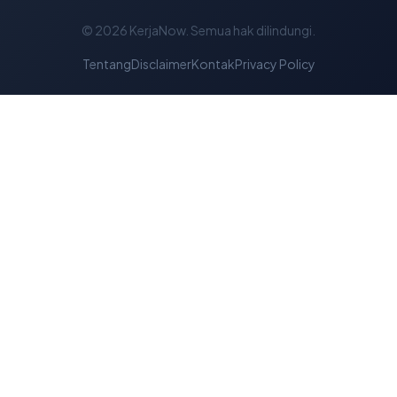
© 2026
KerjaNow
. Semua hak dilindungi.
Tentang
Disclaimer
Kontak
Privacy Policy