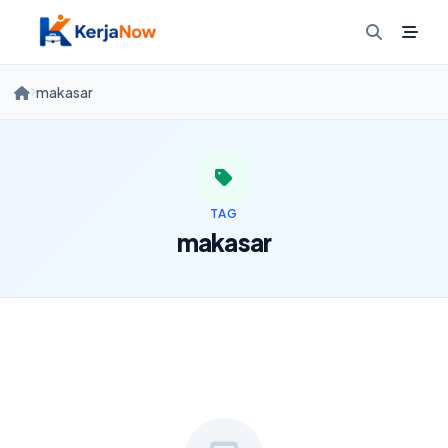
Skip
to
content
makasar
TAG
makasar