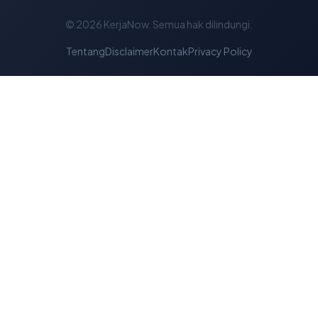
© 2026
KerjaNow
. Semua hak dilindungi.
Tentang
Disclaimer
Kontak
Privacy Policy