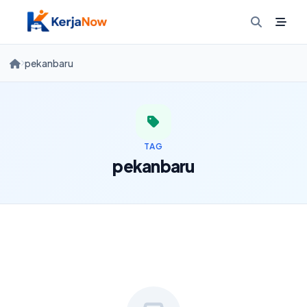
Skip
to
content
pekanbaru
TAG
pekanbaru