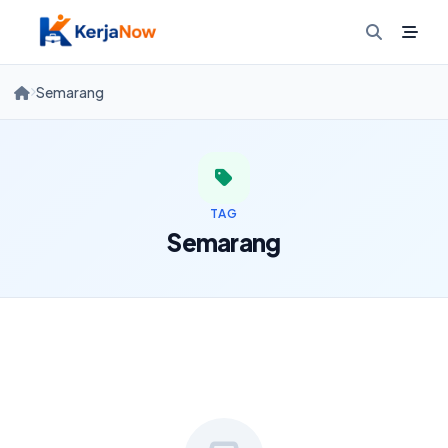
Skip
to
content
Semarang
TAG
Semarang