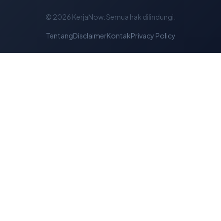
© 2026
KerjaNow
. Semua hak dilindungi.
Tentang
Disclaimer
Kontak
Privacy Policy