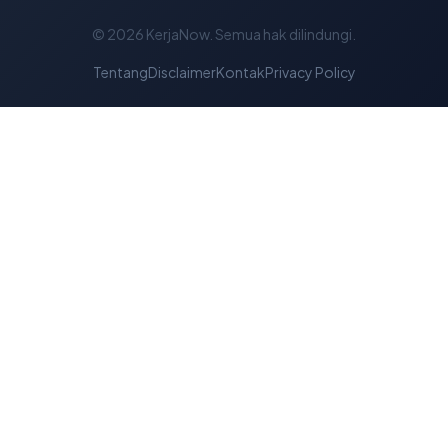
© 2026
KerjaNow
. Semua hak dilindungi.
Tentang
Disclaimer
Kontak
Privacy Policy